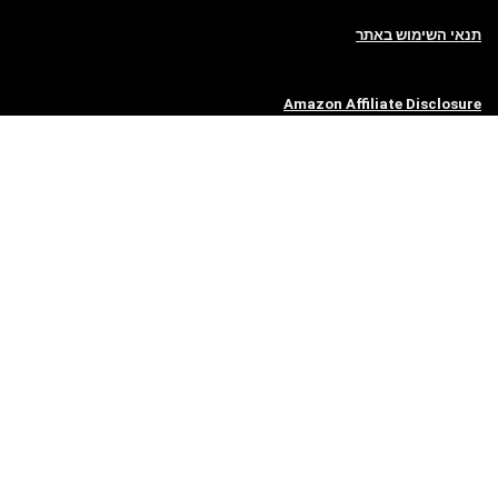
תנאי השימוש באתר
Amazon Affiliate Disclosure
טיפים ומדריכים מומלצים
4 עובדות מוזרות על זקן שכנראה לא ידעתם
4 מיתוסים שקריים לגמרי על טיפוח זקן
4 יתרונות לגידול זקן בחודשי החורף הקרים
4 דברים שהזקן שלך חייב לטיפוח מושלם
איך מגדלים זקן כמה שיותר מלא וחזק?
להתגלח: האם זה מה שגורם לזקן לצמוח?