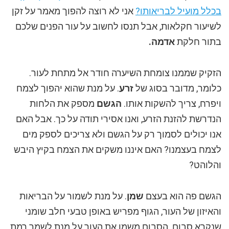
בכלל מועיל לבריאותו?
אני לא רוצה להפוך מאמר על זקן
לשיעור חקלאות, אבל תנסו לחשוב על עור הפנים שלכם
בתור חלקת
אדמה.
הזקיק שממנו צומחת השיערה חודר אל מתחת לעור.
כלומר, מדובר בסוג של
זרע
. על מנת שהוא יהפוך לצמח
ויפרח, צריך להשקות אותו.
הגשם
מספק את הלחות
הנדרשת להזנת הזרע, ואנו אסירי תודה על כך. אבל האם
אנו יכולים לסמוך רק על הגשם ולא צריכים לספק מים
לצמח בעצמנו? האם איננו משקים את הצמח בקיץ היבש
והלוהט?
הגשם פה הוא בעצם
שמן
. על מנת לשמור על הבריאות
והאיזון של העור, הגוף מפריש באופן טבעי חלב שומני
שנקרא סבום. הסבום משמן את העור על מנת לשמר רמת