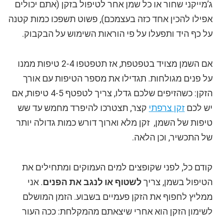
ג’מייקני שחור או כל שמן אחר לטיפול בזקן (אתם יכולים
אפילו להכין אחד כזה בעצמכם), פשוט תשפכו כמות קטנה
על כף היד ותפעלו על פי הוראות השימוש על הבקבוק.
אם השמן מצויד בטפטפת, אז תטפטפו 2-4 טיפות ממנו
על פנים מגולחות. תגדילו את מספר הטיפות עם אורך
הזקן: כשהזיפים שלכם גדלו, צריך לטפטף 4-5 טיפות, אם
יש לכם
זקן צרפתי
קצר, תצטרכו להיפרד מחמש עד שש
טיפות של השמן, זקן מלא וארוך דורש כמות גדולה יותר
של התכשיר, וכן הלאה.
קודם כל, לפני שקופצים למים העמוקים ומתחילים את
הטיפול בשמן, צריך
לשטוף או לנגב את הפנים
. אני
ממליץ לחפוף את הזקן פעמיים בשבוע. הזמן המושלם
לשימון הזקן הוא אחרי שיצאתם מהמקלחת: ככה העור