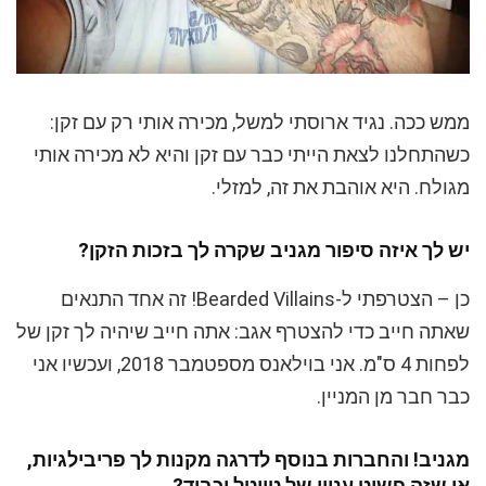
ממש ככה. נגיד ארוסתי למשל, מכירה אותי רק עם זקן:
כשהתחלנו לצאת הייתי כבר עם זקן והיא לא מכירה אותי
מגולח. היא אוהבת את זה, למזלי.
יש לך איזה סיפור מגניב שקרה לך בזכות הזקן?
כן – הצטרפתי ל-Bearded Villains! זה אחד התנאים
שאתה חייב כדי להצטרף אגב: אתה חייב שיהיה לך זקן של
לפחות 4 ס"מ. אני בוילאנס מספטמבר 2018, ועכשיו אני
כבר חבר מן המניין.
מגניב! והחברות בנוסף לדרגה מקנות לך פריבילגיות,
או שזה פשוט עניין של טייטל וכבוד?