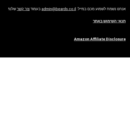
אנחנו נשמח לשמוע מכם במייל:
admin@beards.co.il
בעמוד
צור קשר
שלנו!
תנאי השימוש באתר
Amazon Affiliate Disclosure
טיפים ומדריכים מומלצים
4 עובדות מוזרות על זקן שכנראה לא ידעתם
4 מיתוסים שקריים לגמרי על טיפוח זקן
4 יתרונות לגידול זקן בחודשי החורף הקרים
4 דברים שהזקן שלך חייב לטיפוח מושלם
איך מגדלים זקן כמה שיותר מלא וחזק?