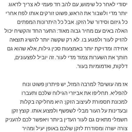
יסודי לאחר כל שימוש, עם להב חד פעמי לא צריך לדאוג
יותר מדי ולשבור את הראש, פשוט זורקים אותו לפח אחרי
כל גיזום וסידור של הזקן. אבל כל היתרונות המפתים
האלה באים עם מחיר גבוה מאוד: התער החד והקשיח יכול
להזיק לעור ולפגוע בו. לא רק שקשה יותר להשיג תוצאה
אחידה ומדויקת יותר באמצעות סכין גילוח, אלא שהוא גם
חותך את השערות צמוד מדי לעור. זה יוביל לפצעונים,
דלקות, ואדמומיות בעור.
אז מה עושים? למרבה המזל, יש פיתרון פשוט ונוח
להפליא. תחליפו את אביזרי הגילוח שלכם ותעברו
למכונת תספורת לעיצוב הזקן: היא מחליקה בקלות
ובעדינות על העור מבלי לשפשף ולפצוע אותו. קוצץ זקן
חשמלי מתאים גם לעור העדין ביותר ויאפשר לכם להעניק
צורה ישרה ומסודרת לזקן שלכם באופן יעיל ומהיר