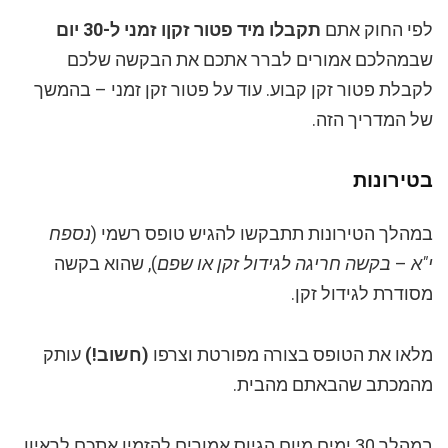
לפי החוק אתם
תקבלו מיד פטור זקןו זמני ל-30 יום
שבמהלכם אמורים לברר אתכם את הבקשה שלכם
לקבלת פטור זקן קבוע. עוד על פטור זקן זמני – בהמשך
של המדריך הזה.
בטירונות
במהלך הטירונות תתבקשו להגיש טופס רשמי (
נספח
י"א
–
בקשה חריגה לגידול זקן או שפם
), שהוא בקשה
מסודרת לגידול זקן.
מלאו את הטופס בצורה מפורטת וצרפו
(
חשוב!)
עותק
מהמכתב שהבאתם מהבית.
במהלך 30 ימים מיום הגיוס אמורים להזמין אתכם לראיון