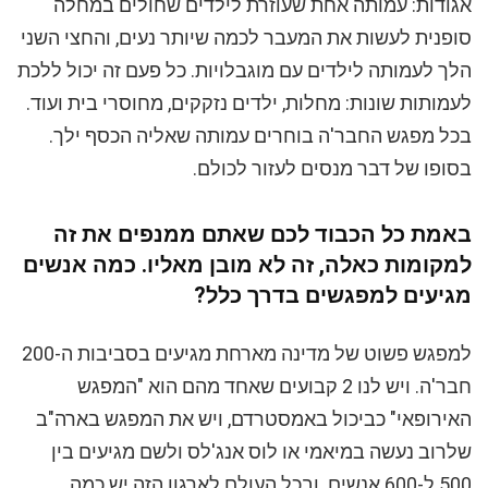
אגודות: עמותה אחת שעוזרת לילדים שחולים במחלה
סופנית לעשות את המעבר לכמה שיותר נעים, והחצי השני
הלך לעמותה לילדים עם מוגבלויות. כל פעם זה יכול ללכת
לעמותות שונות: מחלות, ילדים נזקקים, מחוסרי בית ועוד.
בכל מפגש החבר'ה בוחרים עמותה שאליה הכסף ילך.
בסופו של דבר מנסים לעזור לכולם.
באמת כל הכבוד לכם שאתם ממנפים את זה
למקומות כאלה, זה לא מובן מאליו. כמה אנשים
מגיעים למפגשים בדרך כלל?
למפגש פשוט של מדינה מארחת מגיעים בסביבות ה-200
חבר'ה. ויש לנו 2 קבועים שאחד מהם הוא "המפגש
האירופאי" כביכול באמסטרדם, ויש את המפגש בארה"ב
שלרוב נעשה במיאמי או לוס אנג'לס ולשם מגיעים בין
500 ל-600 אנשים. ובכל העולם לארגון הזה יש כמה