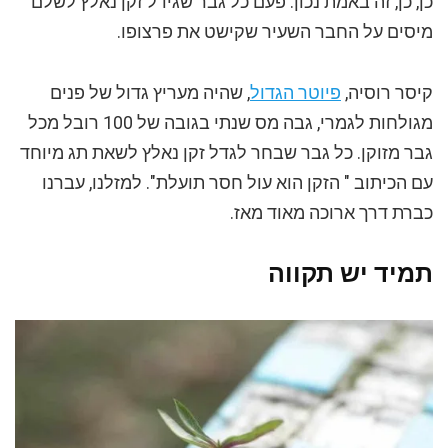
כן, כן, זה באמת נכון. פעם כל גבר שגידל זקן נאלץ לשלם
מיסים על החבר השעיר שקישט את פרצופו.
קיסר רוסיה,
פיוטר הגדול
, שהיה מעריץ גדול של פנים
מגולחות לגמרי, גבה מס שנתי בגובה של 100 רובל מכל
גבר מזוקן. כל גבר שבחר לגדל זקן נאלץ לשאת תג מיוחד
עם הכיתוב " הזקן הוא עול חסר תועלת". למזלנו, עברנו
כברת דרך ארוכה מאוד מאז.
תמיד יש תקווה