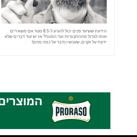
הידעת ששיער פנים יכול להגיע ל-8.5 מטר אם משאירים
אותו לגדול מההתבגרות ועד המוות? אז יש עוד דברים שלא
ידעת על זקנים, שעכשיו נדבר על כמה מהם!